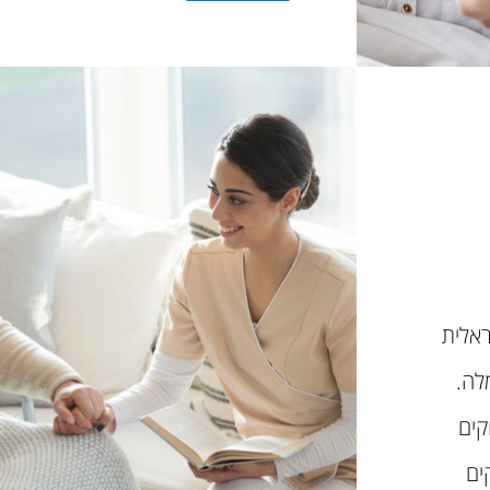
אלית
לה.
קים
ים